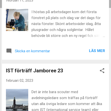
februari 11, 2023
g
g
I höstas på arbetsdagen kom det första
fönstret på plats och idag var det dags för
nästa fönster. Skönt arbetsväder idag, åtta
plusgrader och några solglimtar. Hålet
behövde bli större och en ny regel fick sättas
över fönstret för att det skulle finnas något
att fästa det i. Det började som ett skämt
LÄS MER
Skicka en kommentar
att vi tog fram de två gamla sågarna men
det var så många lager trä vi skulle igenom
att de gamla sågarna faktiskt visade sig vara
IST förträff Jamboree 23
riktigt användbara. Den ena sågen är märkt
med namn och årtalet 1953. Kul att den kom
februari 02, 2023
till användning 70 år senare!! En
lunch/fikapaus hann vi såklart med mitt på
Det är inte bara scouter med
dagen innan de sista brädorna kom på plats
avdelningsledare som träffas på förträff
på utsidan. Det återstår att såga och sätta
utan alla övriga ledare som kommer att åka
upp foder på insidan så det får vi fortsätta
som IST (international service team) eller