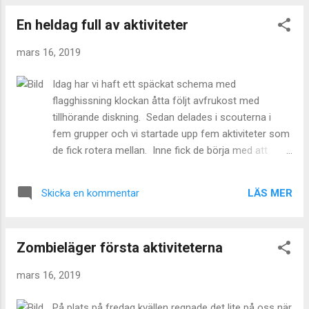
kunna utföra olika grejer för att få ett visst märke.
En heldag full av aktiviteter
Jag kom faktiskt hem med mitt första bevismärke
efter denna helg och några andra intressemärken.
mars 16, 2019
Förhoppningsvis efter ha skrivit några fler inlägg
som detta kan jag få ett till intressemärke. Jag var
Idag har vi haft ett späckat schema med
lite nervös inför lägret om vad man skulle ha med
flagghissning klockan åtta följt avfrukost med
och bara hur allt skulle gå till men jag frågade runt i
tillhörande diskning. Sedan delades i scouterna i
omgivningen lite som vart på scoutläger tidigare och
fem grupper och vi startade upp fem aktiviteter som
fick lite tips. Jag hittade däremot en bra grund
de fick rotera mellan. Inne fick de börja med att
packlista här om någon mer skulle behöva det (
knyta snören hårt runt varsitt örngott som sedan
http://bagarmossen.scout.se/f or-scouter...
doppades i färgbad. Det blev olika och jättefina. På
LÄS MER
Skicka en kommentar
nästa kontroll jobbade de på med vattenrening. Med
hjälp av aktivt kol renade de vattnet från bäcken och
provsmakade. Sedan var det dags att elda. Första
Zombieläger första aktiviteterna
uppgiften var att skapa varsin liten eld och få en
konservburk med vatten och såpa att koka över.
mars 16, 2019
Sedan skulle ett isblock smältas för att tändstålet
skulle komma fram så de kunde prova att tända med
På plats på fredag kvällen regnade det lite på oss när