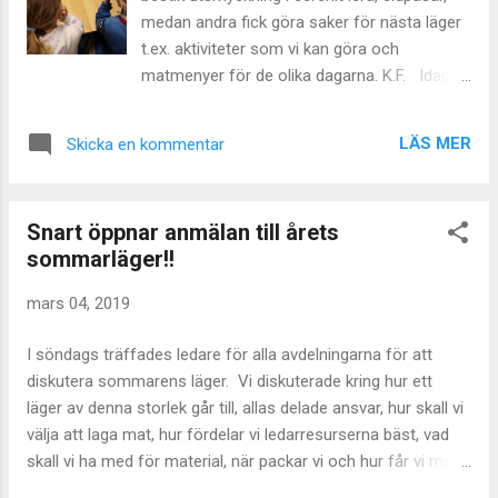
början av mötet.
medan andra fick göra saker för nästa läger
t.ex. aktiviteter som vi kan göra och
matmenyer för de olika dagarna. K.F. Idag
fick jag göra bestick och planera för lägret.
Vi busade lite och började leka med
LÄS MER
Skicka en kommentar
kuddarna ifrån soffan. Hälsningar A.B Idag
har vi gjort egna bestick som man kan ha på
läger, vi planerade sen vad vi skall ha för
Snart öppnar anmälan till årets
scoutlägermat. Efter det lekte vi inte nudda
sommarläger!!
golv jage. E. S. Idag har vi gjort bestick av
cerenitlera, planerat mat och aktiviteter till
mars 04, 2019
lägret och kört lite lekar. E.W. Vi planerade
för vårlägret. Vi bestämde meny och
I söndags träffades ledare för alla avdelningarna för att
aktiviteter. Vi ville t.ex ha tacos och
diskutera sommarens läger. Vi diskuterade kring hur ett
hamburgare. Några gjorde bestick med
läger av denna storlek går till, allas delade ansvar, hur skall vi
cerenitlera. VL
välja att laga mat, hur fördelar vi ledarresurserna bäst, vad
skall vi ha med för material, när packar vi och hur får vi med
oss det. Lapp för anmälan mailas ut av ledare för respektive