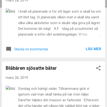
mars 28, 2019
g
g
I kväll så planerade vi för ett läger som vi skall ha om
ett litet tag. Vi planerade vilken mat vi skall äta samt
vilka olika aktiviteter som vi skulle vilja göra på lägret.
Det kommer bli roligt. K.F. Idag på scoutmötet så
planerade vi inför vårt avdelningsläger. Vi har
bestämt vad vi ska ha att äta under lägret. Vi gick in
och tittade i vårat förråd efter olika aktiviteter vi ville
LÄS MER
Skicka en kommentar
gör och sedan skrev vi ner förslagen på ett papper.
Alla patrullerna fick skriva ner de aktiviteterna de vill
göra på ett papper till exempel tova, klättra, göra
Blåbären sjösatte båtar
vandringsstavar och ett lotteri med priser. S.L.
mars 26, 2019
Söndag och härligt väder. Tillsammans gick vi
igenom vad man skall tänka på när msn täljer.
Därefter täljdes det massor av farkoster. Eftersom
det ofta händer att någon blir väldigt blöt när vi leker