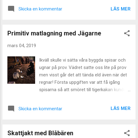
avdelning under veckan. Sista anmälningsdag är 7 april. Det
LÄS MER
Skicka en kommentar
är också då ledarna i lägerkommitten har sitt nästa möte!
Primitiv matlagning med Jägarne
mars 04, 2019
Ikväll skulle vi sätta våra byggda spisar och
ugnar på prov. Vädret satte oss lite på prov
men visst går det att tända eld även när det
regnar! Första uppgiften var att få igång
spisarna så att smöret till tigerkakan kunde
smältas. Sedan var det dags att vispa
smeten till kakan och fräsa löken till soppan.
LÄS MER
Skicka en kommentar
Ledarna tände briketter på fat till ugnarna.
Tips till en annan gång. Nöj er med fem
bricketter per ugn.... Kakorna blev färdiga
Skattjakt med Blåbären
snabbt och lite brända så färre bricketter