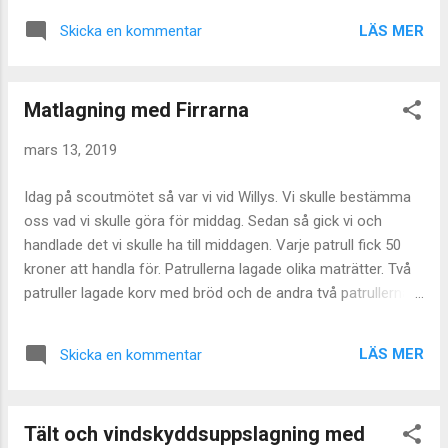
fylla två kundvagnar med mat som skall
LÄS MER
Skicka en kommentar
räcka till 35 personer en hel helg. Tack tjejer
för hjälpen!
Matlagning med Firrarna
mars 13, 2019
Idag på scoutmötet så var vi vid Willys. Vi skulle bestämma
oss vad vi skulle göra för middag. Sedan så gick vi och
handlade det vi skulle ha till middagen. Varje patrull fick 50
kroner att handla för. Patrullerna lagade olika maträtter. Två
patruller lagade korv med bröd och de andra två patrullerna
lagade nudlar med bacon och den sista patrullen lagade
tacos. Vi använde Trangiakök. SL
LÄS MER
Skicka en kommentar
Tält och vindskyddsuppslagning med