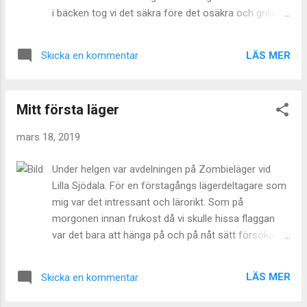
i bäcken tog vi det säkra före det osäkra och grillade
och åt lunch innan det var dags för sjösättningen.
Bäcken hade sjunkit ungefär 20 cm sedan
LÄS MER
Skicka en kommentar
föregående vecka men det fanns gott om vatten för
att kunna köra båtarna. När starten gick blev det full
fart. Båtar med segel välte, båtar fastnade i grenar
Mitt första läger
så fram ned pinnar för att putta på! Bara en scout
trampade i innan vi lekt färdigt och det var dags att
mars 18, 2019
gå hemåt.
Under helgen var avdelningen på Zombieläger vid
Lilla Sjödala. För en förstagångs lägerdeltagare som
mig var det intressant och lärorikt. Som på
morgonen innan frukost då vi skulle hissa flaggan
var det bara att hänga på och på nåt sätt försöka
hänga med i morgonvisan. Jag lärde mig otroligt
mycket och hade ingen aning om att jag faktiskt
LÄS MER
Skicka en kommentar
kunde få upp en eld själv. En drivkraft som var med
under hela lägret var att jag visste att jag skulle