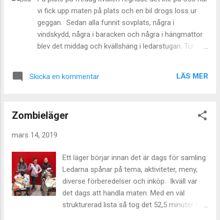
det. Vid elden diskuteras hur man gör för att hjälpa
vi fick upp maten på plats och en bil drogs loss ur
till på en olycksplats och på sista kontrollen fick de
geggan. Sedan alla funnit sovplats, några i
prova på hjärt och lungräddning. Under dagen
vindskydd, några i baracken och några i hängmattor
lagades till lunch på Trangia och som vanligt skötte
blev det middag och kvällshäng i ledarstugan. Tur vi
alla sin egen disk.
köpt och monterat sex nya pallar före middagen så
att alla fick en sittplats. Fullt blev det iaf.
LÄS MER
Skicka en kommentar
Zombieläger
mars 14, 2019
Ett läger börjar innan det är dags för samling.
Ledarna spånar på tema, aktiviteter, meny,
diverse förberedelser och inköp. Ikväll var
det dags att handla maten. Med en väl
strukturerad lista så tog det 52,5 minuter för
en ledare att tillsammans med tre scouter