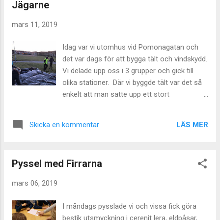
Jägarne
mars 11, 2019
Idag var vi utomhus vid Pomonagatan och
det var dags för att bygga tält och vindskydd.
Vi delade upp oss i 3 grupper och gick till
olika stationer. Där vi byggde tält var det så
enkelt att man satte upp ett stort
”övningstält”. Vi som inte hade satt upp detta
tält innan fick göra det först innan det blev
LÄS MER
Skicka en kommentar
allt för mörkt. Hos en av ledarna fick vi lära
oss några knopar men även prova att kasta
räddningslina. Vid den sista ”stationen” satte
Pyssel med Firrarna
vi upp ett vindskydd. Då vi inte hade linorna
för att spänna upp framsidan så höll
mars 06, 2019
vindskyddet inte sig uppe helt o hållet. Under
detta möte klarade vi oss som tur var från
I måndags pysslade vi och vissa fick göra
regn och det var trevligt att det var ljust i
bestik utsmyckning i cerenit lera, eldpåsar,