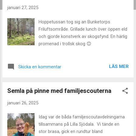
g
januari 27, 2025
g
Hoppetussan tog sig an Bunketorps
Friluftsområde. Grillade lunch över öppen eld
och gjorde konstverk av skogsfynd. En härlig
promenad i trollsk skog 😊
LÄS MER
Skicka en kommentar
Semla på pinne med familjescouterna
januari 26, 2025
Idag var de båda familjescoutavdelningarna
tillsammans på Lilla Sjödala. Vi tände en
stor brasa, gick en rundtur bland