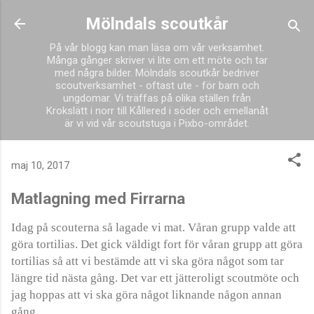
Fortsätt till huvudinnehåll
Mölndals scoutkår
På vår blogg kan man läsa om vår verksamhet.
Många gånger skriver vi lite om ett möte och tar
med några bilder. Mölndals scoutkår bedriver
scoutverksamhet - oftast ute - för barn och
ungdomar. Vi träffas på olika ställen från
Krokslätt i norr till Kållered i söder och emellanåt
är vi vid vår scoutstuga i Pixbo-området.
maj 10, 2017
Matlagning med Firrarna
Idag på scouterna så lagade vi mat. Våran grupp valde att
göra tortilias. Det gick väldigt fort för våran grupp att göra
tortilias så att vi bestämde att vi ska göra något som tar
längre tid nästa gång. Det var ett jätteroligt scoutmöte och
jag hoppas att vi ska göra något liknande någon annan
gång.