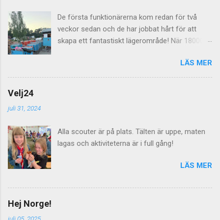
De första funktionärerna kom redan för två
veckor sedan och de har jobbat hårt för att
skapa ett fantastiskt lägerområde! När 18000
scouter skall leva på ängar i en vecka så räcker
LÄS MER
det inte med några dass utan här behövs det
dras både el, vatten och avlopp för att allt skall
fungera. Imorgon lördag välkomnas alla
Velj24
lägerdeltagarna till Norra Åsum!
juli 31, 2024
Alla scouter är på plats. Tälten är uppe, maten
lagas och aktiviteterna är i full gång!
LÄS MER
Hej Norge!
juli 05, 2025