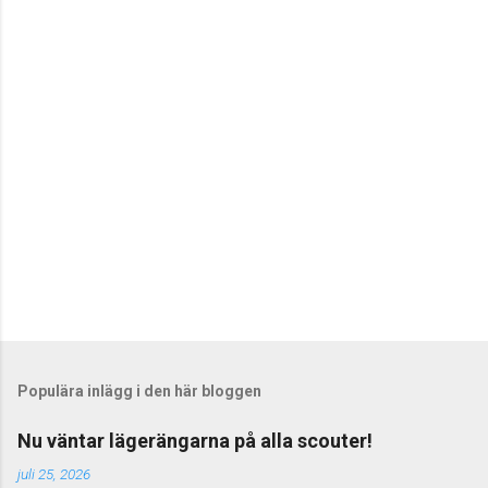
t
a
r
e
r
Populära inlägg i den här bloggen
Nu väntar lägerängarna på alla scouter!
juli 25, 2026