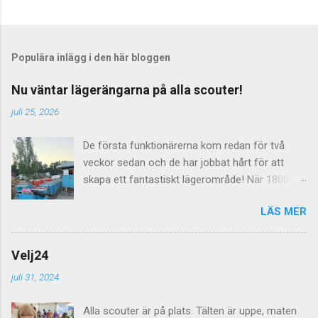
Populära inlägg i den här bloggen
Nu väntar lägerängarna på alla scouter!
juli 25, 2026
De första funktionärerna kom redan för två
veckor sedan och de har jobbat hårt för att
skapa ett fantastiskt lägerområde! När 18000
scouter skall leva på ängar i en vecka så räcker
LÄS MER
det inte med några dass utan här behövs det
dras både el, vatten och avlopp för att allt skall
fungera. Imorgon lördag välkomnas alla
Velj24
lägerdeltagarna till Norra Åsum!
juli 31, 2024
Alla scouter är på plats. Tälten är uppe, maten