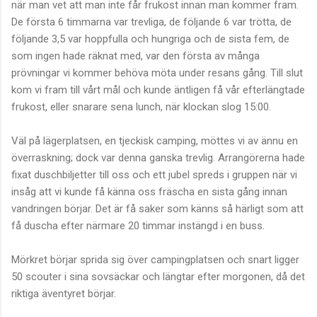
när man vet att man inte får frukost innan man kommer fram.
De första 6 timmarna var trevliga, de följande 6 var trötta, de
följande 3,5 var hoppfulla och hungriga och de sista fem, de
som ingen hade räknat med, var den första av många
prövningar vi kommer behöva möta under resans gång. Till slut
kom vi fram till vårt mål och kunde äntligen få vår efterlängtade
frukost, eller snarare sena lunch, när klockan slog 15:00.
Väl på lägerplatsen, en tjeckisk camping, möttes vi av ännu en
överraskning; dock var denna ganska trevlig. Arrangörerna hade
fixat duschbiljetter till oss och ett jubel spreds i gruppen när vi
insåg att vi kunde få känna oss fräscha en sista gång innan
vandringen börjar. Det är få saker som känns så härligt som att
få duscha efter närmare 20 timmar instängd i en buss.
Mörkret börjar sprida sig över campingplatsen och snart ligger
50 scouter i sina sovsäckar och längtar efter morgonen, då det
riktiga äventyret börjar.