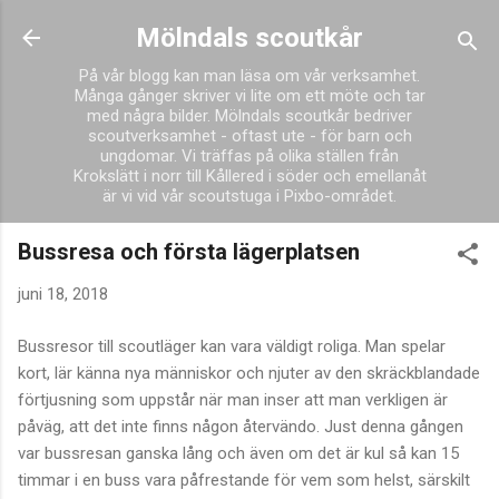
Fortsätt till huvudinnehåll
Mölndals scoutkår
På vår blogg kan man läsa om vår verksamhet.
Många gånger skriver vi lite om ett möte och tar
med några bilder. Mölndals scoutkår bedriver
scoutverksamhet - oftast ute - för barn och
ungdomar. Vi träffas på olika ställen från
Krokslätt i norr till Kållered i söder och emellanåt
är vi vid vår scoutstuga i Pixbo-området.
Bussresa och första lägerplatsen
juni 18, 2018
Bussresor till scoutläger kan vara väldigt roliga. Man spelar
kort, lär känna nya människor och njuter av den skräckblandade
förtjusning som uppstår när man inser att man verkligen är
påväg, att det inte finns någon återvändo. Just denna gången
var bussresan ganska lång och även om det är kul så kan 15
timmar i en buss vara påfrestande för vem som helst, särskilt