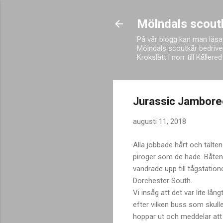
Mölndals scout
På vår blogg kan man läsa
Mölndals scoutkår bedriver
Krokslätt i norr till Kålle
Jurassic Jambore
augusti 11, 2018
Alla jobbade hårt och tälten
piroger som de hade. Båten k
vandrade upp till tågstation
Dorchester South.
Vi insåg att det var lite lå
efter vilken buss som skull
hoppar ut och meddelar att 