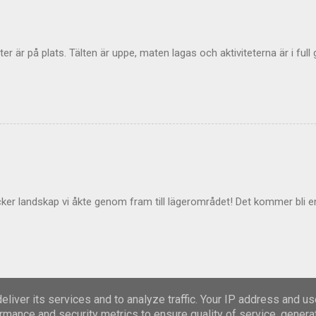
ter är på plats. Tälten är uppe, maten lagas och aktiviteterna är i full
cker landskap vi åkte genom fram till lägerområdet! Det kommer bli en
liver its services and to analyze traffic. Your IP address and u
rmance and security metrics to ensure quality of service, gener
Använder Blogger