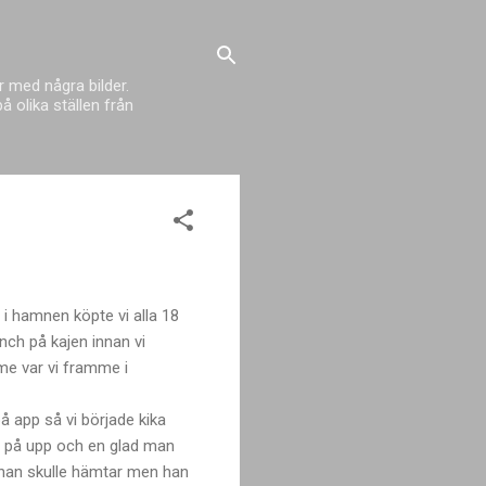
 med några bilder.
 olika ställen från
t i hamnen köpte vi alla 18
nch på kajen innan vi
mme var vi framme i
på app så vi började kika
gg på upp och en glad man
p han skulle hämtar men han