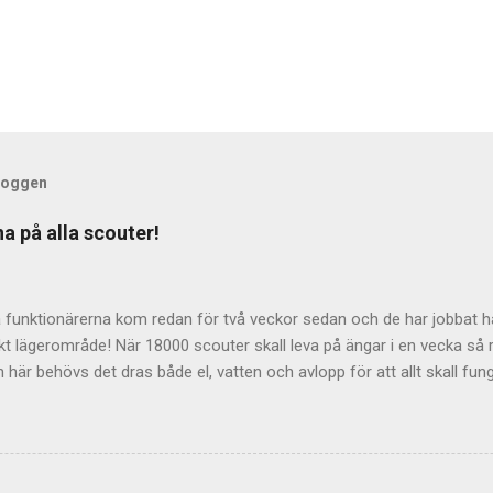
bloggen
a på alla scouter!
 funktionärerna kom redan för två veckor sedan och de har jobbat hå
kt lägerområde! När 18000 scouter skall leva på ängar i en vecka så 
 här behövs det dras både el, vatten och avlopp för att allt skall fu
 alla lägerdeltagarna till Norra Åsum!