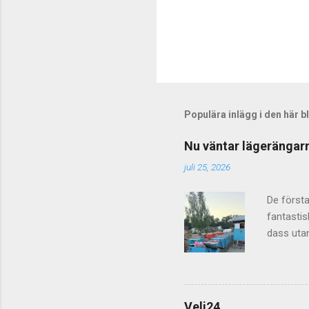
Populära inlägg i den här 
Nu väntar lägerängarn
juli 25, 2026
De första
fantastis
dass utan
välkomnas
Velj24