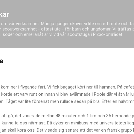
Fortsätt till huvudinnehåll
kår
 om vår verksamhet. Många gånger skriver vi lite om ett möte och tar
 scoutverksamhet - oftast ute - för barn och ungdomar. Vi träffas på
red i söder och emellanåt är vi vid vår scoutstuga i Pixbo-området.
e
 kom ner i flygande fart. Vi fick bagaget kört ner till hamnen. På cafe
örde ett varv runt ön innan vi blev avlämnade i Poole där vi åt vår lu
en. Tåget var lite försenat men rullade sedan på bra. Efter en halvti
ngt att gå, det varierade mellan 48 minuter och 1 tim och 35 beroende 
e kunna ta oss närmast. Då dyker en minibuss med universitetets li
jan skall köra oss. Det visade sig senare att det var en fransk grup