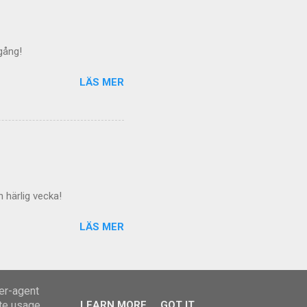
 gång!
LÄS MER
 härlig vecka!
LÄS MER
ser-agent
ate usage
LEARN MORE
GOT IT