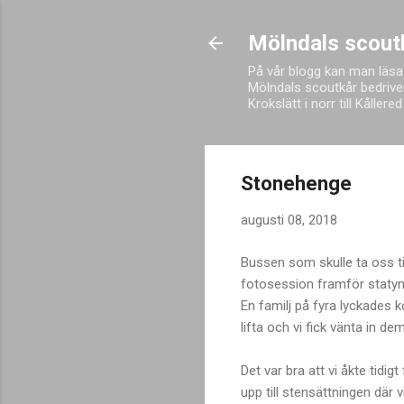
Mölndals scout
På vår blogg kan man läsa
Mölndals scoutkår bedriver
Krokslätt i norr till Kålle
Stonehenge
augusti 08, 2018
Bussen som skulle ta oss ti
fotosession framför statyn 
En familj på fyra lyckades
lifta och vi fick vänta in de
Det var bra att vi åkte tidig
upp till stensättningen där