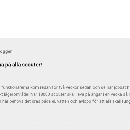
bloggen
a på alla scouter!
 funktionärerna kom redan för två veckor sedan och de har jobbat hå
kt lägerområde! När 18000 scouter skall leva på ängar i en vecka så 
 här behövs det dras både el, vatten och avlopp för att allt skall fu
 alla lägerdeltagarna till Norra Åsum!