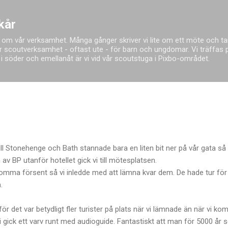
Fortsätt till huvudinnehåll
kår
 om vår verksamhet. Många gånger skriver vi lite om ett möte och tar
 scoutverksamhet - oftast ute - för barn och ungdomar. Vi träffas på
red i söder och emellanåt är vi vid vår scoutstuga i Pixbo-området.
ll Stonehenge och Bath stannade bara en liten bit ner på vår gata s
av BP utanför hotellet gick vi till mötesplatsen.
 komma försent så vi inledde med att lämna kvar dem. De hade tur fö
m.
t för det var betydligt fler turister på plats när vi lämnade än när vi 
 vi gick ett varv runt med audioguide. Fantastiskt att man för 5000 å