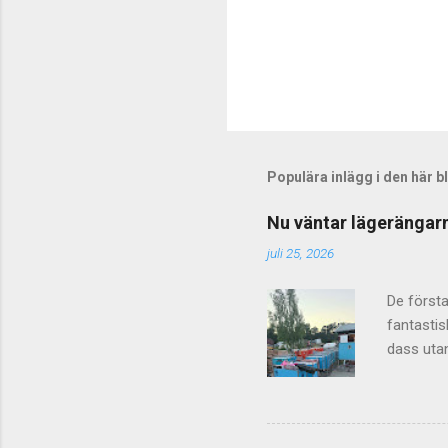
Populära inlägg i den här 
Nu väntar lägerängarn
juli 25, 2026
De första
fantastis
dass utan
välkomnas