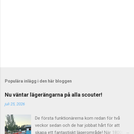
e
r
Populära inlägg i den här bloggen
Nu väntar lägerängarna på alla scouter!
juli 25, 2026
De första funktionärerna kom redan för två
veckor sedan och de har jobbat hårt för att
skapa ett fantastiskt lägerområde! När 18000