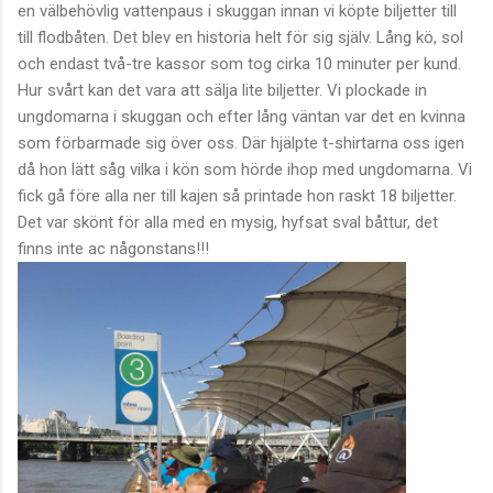
en välbehövlig vattenpaus i skuggan innan vi köpte biljetter till
till flodbåten. Det blev en historia helt för sig själv. Lång kö, sol
och endast två-tre kassor som tog cirka 10 minuter per kund.
Hur svårt kan det vara att sälja lite biljetter. Vi plockade in
ungdomarna i skuggan och efter lång väntan var det en kvinna
som förbarmade sig över oss. Där hjälpte t-shirtarna oss igen
då hon lätt såg vilka i kön som hörde ihop med ungdomarna. Vi
fick gå före alla ner till kajen så printade hon raskt 18 biljetter.
Det var skönt för alla med en mysig, hyfsat sval båttur, det
finns inte ac någonstans!!!