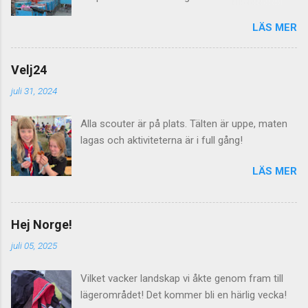
scouter skall leva på ängar i en vecka så räcker
LÄS MER
det inte med några dass utan här behövs det
dras både el, vatten och avlopp för att allt skall
fungera. Imorgon lördag välkomnas alla
Velj24
lägerdeltagarna till Norra Åsum!
juli 31, 2024
Alla scouter är på plats. Tälten är uppe, maten
lagas och aktiviteterna är i full gång!
LÄS MER
Hej Norge!
juli 05, 2025
Vilket vacker landskap vi åkte genom fram till
lägerområdet! Det kommer bli en härlig vecka!