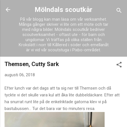
Fortsätt till huvudinnehåll
Mölndals scoutkår
På vår blogg kan man läsa om vår verksamhet.
Många gånger skriver vi lite om ett möte och tar
med några bilder. Mölndals scoutkår bedriver
scoutverksamhet - oftast ute - för barn och
ungdomar. Vi träffas på olika ställen från
Krokslätt i norr till Kållered i söder och emellanåt
är vi vid vår scoutstuga i Pixbo-området.
Themsen, Cutty Sark
augusti 06, 2018
Efter lunch var det dags att ta sig ner till Themsen och då
tyckte vi det skulle vara kul att åka lite dubbeldäckare. Efter att
ha snurrat runt lite på de enkelriktade gatorna klev vi på
bastubussen... Tur det bara var tio minuters resa.