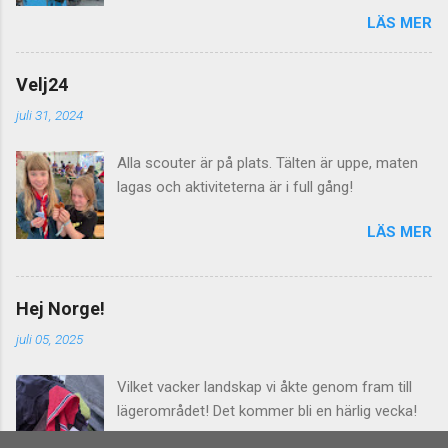
scouter skall leva på ängar i en vecka så räcker
LÄS MER
det inte med några dass utan här behövs det
dras både el, vatten och avlopp för att allt skall
fungera. Imorgon lördag välkomnas alla
Velj24
lägerdeltagarna till Norra Åsum!
juli 31, 2024
Alla scouter är på plats. Tälten är uppe, maten
lagas och aktiviteterna är i full gång!
LÄS MER
Hej Norge!
juli 05, 2025
Vilket vacker landskap vi åkte genom fram till
lägerområdet! Det kommer bli en härlig vecka!