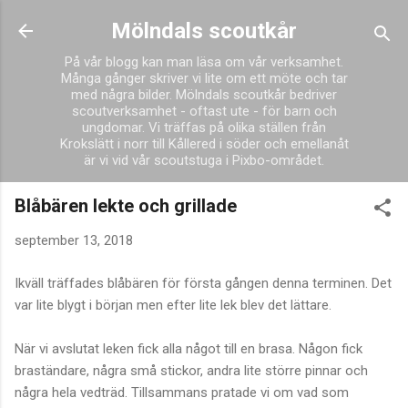
Fortsätt till huvudinnehåll
Mölndals scoutkår
På vår blogg kan man läsa om vår verksamhet.
Många gånger skriver vi lite om ett möte och tar
med några bilder. Mölndals scoutkår bedriver
scoutverksamhet - oftast ute - för barn och
ungdomar. Vi träffas på olika ställen från
Krokslätt i norr till Kållered i söder och emellanåt
är vi vid vår scoutstuga i Pixbo-området.
Blåbären lekte och grillade
september 13, 2018
Ikväll träffades blåbären för första gången denna terminen. Det
var lite blygt i början men efter lite lek blev det lättare.
När vi avslutat leken fick alla något till en brasa. Någon fick
braständare, några små stickor, andra lite större pinnar och
några hela vedträd. Tillsammans pratade vi om vad som