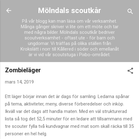
Fortsätt till huvudinnehåll
Mölndals scoutkår
På vår blogg kan man läsa om vår verksamhet.
Många gånger skriver vi lite om ett möte och tar
med några bilder. Mölndals scoutkår bedriver
scoutverksamhet - oftast ute - för barn och
ungdomar. Vi träffas på olika ställen från
Krokslätt i norr till Kållered i söder och emellanåt
är vi vid vår scoutstuga i Pixbo-området.
Zombieläger
mars 14, 2019
Ett läger börjar innan det är dags för samling. Ledarna spånar
på tema, aktiviteter, meny, diverse förberedelser och inköp.
Ikväll var det dags att handla maten. Med en väl strukturerad
lista så tog det 52,5 minuter för en ledare att tillsammans med
tre scouter fylla två kundvagnar med mat som skall räcka till 35
personer en hel helg.