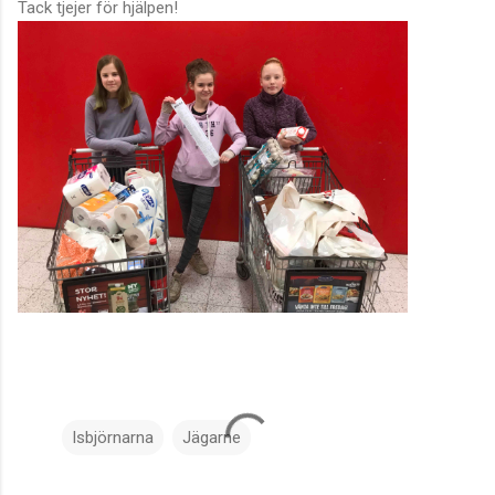
Tack tjejer för hjälpen!
Isbjörnarna
Jägarne
K