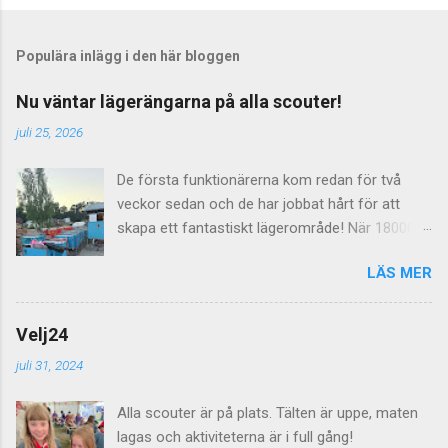
Populära inlägg i den här bloggen
Nu väntar lägerängarna på alla scouter!
juli 25, 2026
De första funktionärerna kom redan för två
veckor sedan och de har jobbat hårt för att
skapa ett fantastiskt lägerområde! När 18000
scouter skall leva på ängar i en vecka så räcker
LÄS MER
det inte med några dass utan här behövs det
dras både el, vatten och avlopp för att allt skall
fungera. Imorgon lördag välkomnas alla
Velj24
lägerdeltagarna till Norra Åsum!
juli 31, 2024
Alla scouter är på plats. Tälten är uppe, maten
lagas och aktiviteterna är i full gång!