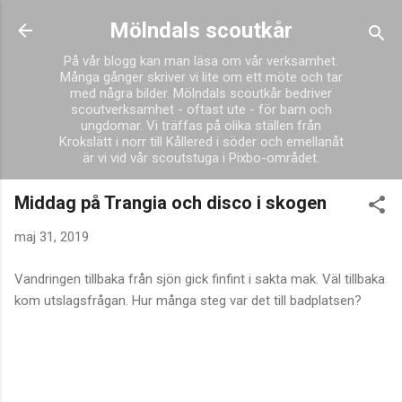
Fortsätt till huvudinnehåll
Mölndals scoutkår
På vår blogg kan man läsa om vår verksamhet.
Många gånger skriver vi lite om ett möte och tar
med några bilder. Mölndals scoutkår bedriver
scoutverksamhet - oftast ute - för barn och
ungdomar. Vi träffas på olika ställen från
Krokslätt i norr till Kållered i söder och emellanåt
är vi vid vår scoutstuga i Pixbo-området.
Middag på Trangia och disco i skogen
maj 31, 2019
Vandringen tillbaka från sjön gick finfint i sakta mak. Väl tillbaka
kom utslagsfrågan. Hur många steg var det till badplatsen?