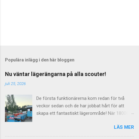
Populära inlägg i den här bloggen
Nu väntar lägerängarna på alla scouter!
juli 25, 2026
De första funktionärerna kom redan för två
veckor sedan och de har jobbat hårt för att
skapa ett fantastiskt lägerområde! När 18000
scouter skall leva på ängar i en vecka så räcker
LÄS MER
det inte med några dass utan här behövs det
dras både el, vatten och avlopp för att allt skall