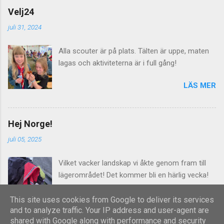
fungera. Imorgon lördag välkomnas alla
Velj24
lägerdeltagarna till Norra Åsum!
juli 31, 2024
Alla scouter är på plats. Tälten är uppe, maten
lagas och aktiviteterna är i full gång!
LÄS MER
Hej Norge!
juli 05, 2025
Vilket vacker landskap vi åkte genom fram till
lägerområdet! Det kommer bli en härlig vecka!
LÄS MER
This site uses cookies from Google to deliver its services
and to analyze traffic. Your IP address and user-agent are
shared with Google along with performance and security