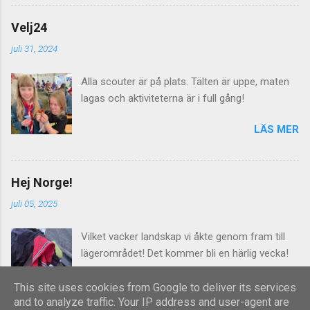
dras både el, vatten och avlopp för att allt skall
fungera. Imorgon lördag välkomnas alla
Velj24
lägerdeltagarna till Norra Åsum!
juli 31, 2024
Alla scouter är på plats. Tälten är uppe, maten
lagas och aktiviteterna är i full gång!
LÄS MER
Hej Norge!
juli 05, 2025
Vilket vacker landskap vi åkte genom fram till
lägerområdet! Det kommer bli en härlig vecka!
LÄS MER
This site uses cookies from Google to deliver its services
and to analyze traffic. Your IP address and user-agent are