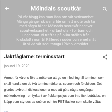
Fortsätt till huvudinnehåll
Mölndals scoutkår
På vår blogg kan man läsa om vår verksamhet.
Många gånger skriver vi lite om ett möte och tar
med några bilder. Mölndals scoutkår bedriver
scoutverksamhet - oftast ute - för barn och
ungdomar. Vi träffas på olika ställen från
Krokslätt i norr till Kållered i söder och emellanåt
är vi vid vår scoutstuga i Pixbo-området.
Jaktfåglarne: terminsstart
januari 19, 2020
Ämnet för vårens första möte var att ge en inledning till terminen som
skall handla om de två terminsmärkena: scenen och förebilden. Det
gjordes avbrott i diskussionerna med att göra några omgångar
mörkerbowling - en fyrkant av ficklampsljus som inte fick beträdas, en
kläpp som styrdes av snören och tre PET-flaskor som skulle vältas.