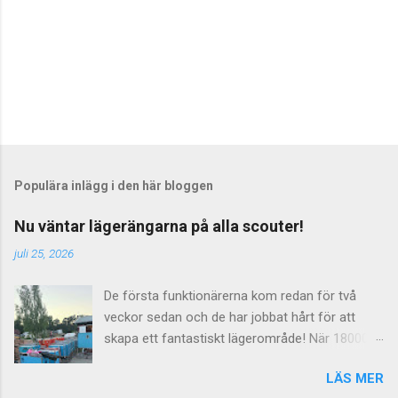
Populära inlägg i den här bloggen
Nu väntar lägerängarna på alla scouter!
juli 25, 2026
De första funktionärerna kom redan för två
veckor sedan och de har jobbat hårt för att
skapa ett fantastiskt lägerområde! När 18000
scouter skall leva på ängar i en vecka så räcker
LÄS MER
det inte med några dass utan här behövs det