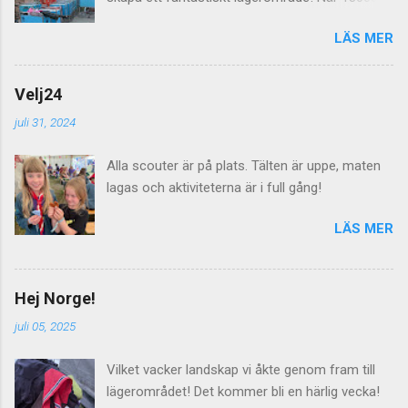
scouter skall leva på ängar i en vecka så räcker
LÄS MER
det inte med några dass utan här behövs det
dras både el, vatten och avlopp för att allt skall
fungera. Imorgon lördag välkomnas alla
Velj24
lägerdeltagarna till Norra Åsum!
juli 31, 2024
Alla scouter är på plats. Tälten är uppe, maten
lagas och aktiviteterna är i full gång!
LÄS MER
Hej Norge!
juli 05, 2025
Vilket vacker landskap vi åkte genom fram till
lägerområdet! Det kommer bli en härlig vecka!