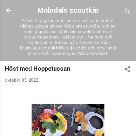
Fortsätt till huvudinnehåll
Mölndals scoutkår
På vår blogg kan man läsa om vår verksamhet.
Många gånger skriver vi lite om ett möte och tar
med några bilder. Mölndals scoutkår bedriver
scoutverksamhet - oftast ute - för barn och
ungdomar. Vi träffas på olika ställen från
Krokslätt i norr till Kållered i söder och emellanåt
är vi vid vår scoutstuga i Pixbo-området.
Höst med Hoppetussan
oktober 05, 2022