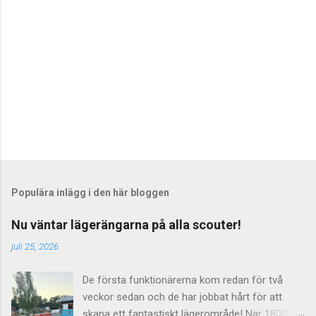
e
r
Populära inlägg i den här bloggen
Nu väntar lägerängarna på alla scouter!
juli 25, 2026
De första funktionärerna kom redan för två
veckor sedan och de har jobbat hårt för att
skapa ett fantastiskt lägerområde! När 18000