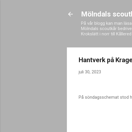
Mölndals scout
På vår blogg kan man läsa
Mölndals scoutkår bedriver
Krokslätt i norr till Kålle
Hantverk på Krag
juli 30, 2023
På söndagsschemat stod han