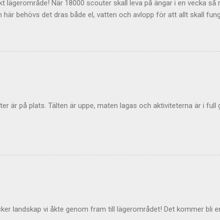
kt lägerområde! När 18000 scouter skall leva på ängar i en vecka så 
 här behövs det dras både el, vatten och avlopp för att allt skall fu
 alla lägerdeltagarna till Norra Åsum!
ter är på plats. Tälten är uppe, maten lagas och aktiviteterna är i full
cker landskap vi åkte genom fram till lägerområdet! Det kommer bli en