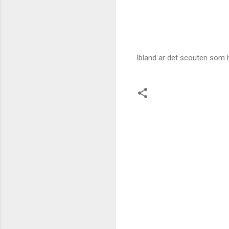
Ibland är det scouten som h
K
o
m
m
e
n
t
a