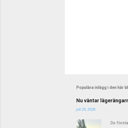
r
e
r
Populära inlägg i den här 
Nu väntar lägerängarn
juli 25, 2026
De första