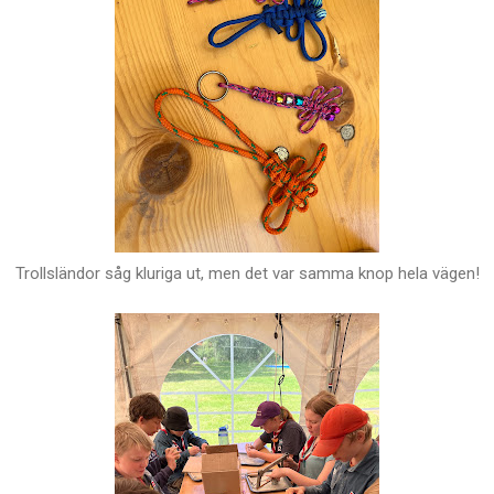
Trollsländor såg kluriga ut, men det var samma knop hela vägen!