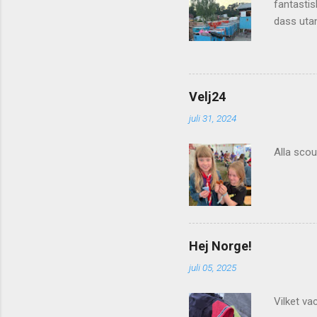
fantastis
dass utan
välkomnas
Velj24
juli 31, 2024
Alla scou
Hej Norge!
juli 05, 2025
Vilket va