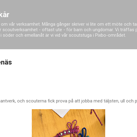
Fortsätt till huvudinnehåll
kår
 om vår verksamhet. Många gånger skriver vi lite om ett möte och tar
 scoutverksamhet - oftast ute - för barn och ungdomar. Vi träffas på
red i söder och emellanåt är vi vid vår scoutstuga i Pixbo-området.
enäs
tverk, och scouterna fick prova på att jobba med täljsten, ull och