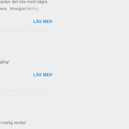
räcker det inte med några
ngera. Imorgon lördag
LÄS MER
 gång!
LÄS MER
 härlig vecka!