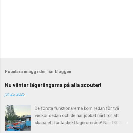
r
Populära inlägg i den här bloggen
Nu väntar lägerängarna på alla scouter!
juli 25, 2026
De första funktionärerna kom redan för två
veckor sedan och de har jobbat hårt för att
skapa ett fantastiskt lägerområde! När 18000
scouter skall leva på ängar i en vecka så räcker