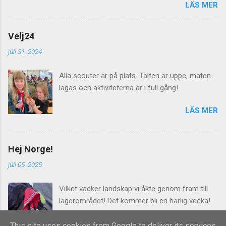
LÄS MER
det inte med några dass utan här behövs det
dras både el, vatten och avlopp för att allt skall
fungera. Imorgon lördag välkomnas alla
Velj24
lägerdeltagarna till Norra Åsum!
juli 31, 2024
Alla scouter är på plats. Tälten är uppe, maten
lagas och aktiviteterna är i full gång!
LÄS MER
Hej Norge!
juli 05, 2025
Vilket vacker landskap vi åkte genom fram till
lägerområdet! Det kommer bli en härlig vecka!
LÄS MER
This site uses cookies from Google to deliver its services