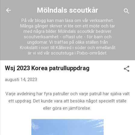
Fortsätt till huvudinnehåll
Mölndals scoutkår
På vår blogg kan man läsa om vår verksamhet.
Många gånger skriver vi lite om ett möte och tar
med några bilder. Mölndals scoutkår bedriver
scoutverksamhet - oftast ute - för barn och
ungdomar. Vi träffas på olika ställen från
Krokslätt i norr till Kållered i söder och emellanåt
är vi vid vår scoutstuga i Pixbo-området.
Wsj 2023 Korea patrulluppdrag
augusti 14, 2023
Varje avdelning har fyra patruller och varje patrull har själva valt
ett uppdrag. Det kunde vara att besöka något speciellt ställe
eller göra en jämförelse.