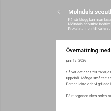
Mölndals scout
På vår blogg kan man läsa
Mölndals scoutkår bedriver
Krokslätt i norr till Kålle
Övernattning med
juni 13, 2026
Så var det dags för familje
uppehåll. Många små tält s
Barnen lekte och vi grillade
På morgonen sken solen och 