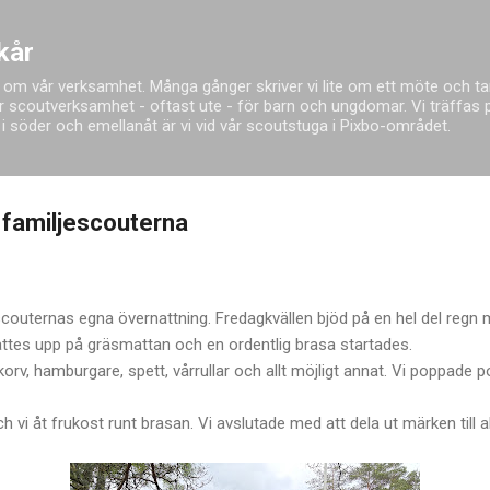
Fortsätt till huvudinnehåll
kår
 om vår verksamhet. Många gånger skriver vi lite om ett möte och tar
 scoutverksamhet - oftast ute - för barn och ungdomar. Vi träffas på
red i söder och emellanåt är vi vid vår scoutstuga i Pixbo-området.
 familjescouterna
scouternas egna övernattning. Fredagkvällen bjöd på en hel del regn
attes upp på gräsmattan och en ordentlig brasa startades.
 korv, hamburgare, spett, vårrullar och allt möjligt annat. Vi poppade 
vi åt frukost runt brasan. Vi avslutade med att dela ut märken till 