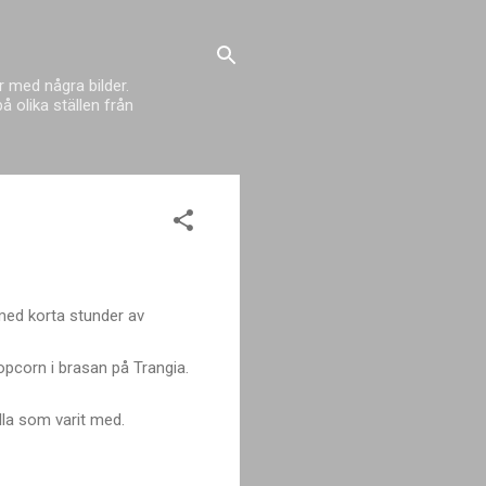
 med några bilder.
 olika ställen från
 med korta stunder av
popcorn i brasan på Trangia.
alla som varit med.