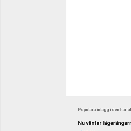
t
a
r
e
r
Populära inlägg i den här 
Nu väntar lägerängarn