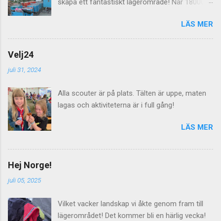
skapa ett fantastiskt lägerområde! När 18000
scouter skall leva på ängar i en vecka så räcker
LÄS MER
det inte med några dass utan här behövs det
dras både el, vatten och avlopp för att allt skall
fungera. Imorgon lördag välkomnas alla
Velj24
lägerdeltagarna till Norra Åsum!
juli 31, 2024
Alla scouter är på plats. Tälten är uppe, maten
lagas och aktiviteterna är i full gång!
LÄS MER
Hej Norge!
juli 05, 2025
Vilket vacker landskap vi åkte genom fram till
lägerområdet! Det kommer bli en härlig vecka!