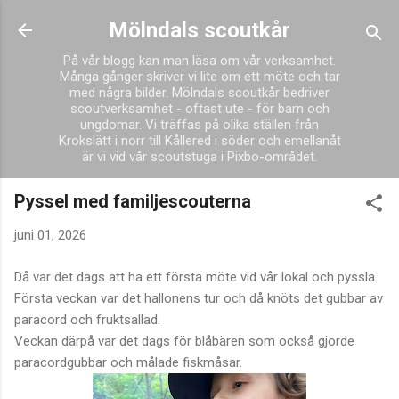
Fortsätt till huvudinnehåll
Mölndals scoutkår
På vår blogg kan man läsa om vår verksamhet.
Många gånger skriver vi lite om ett möte och tar
med några bilder. Mölndals scoutkår bedriver
scoutverksamhet - oftast ute - för barn och
ungdomar. Vi träffas på olika ställen från
Krokslätt i norr till Kållered i söder och emellanåt
är vi vid vår scoutstuga i Pixbo-området.
Pyssel med familjescouterna
juni 01, 2026
Då var det dags att ha ett första möte vid vår lokal och pyssla.
Första veckan var det hallonens tur och då knöts det gubbar av
paracord och fruktsallad.
Veckan därpå var det dags för blåbären som också gjorde
paracordgubbar och målade fiskmåsar.